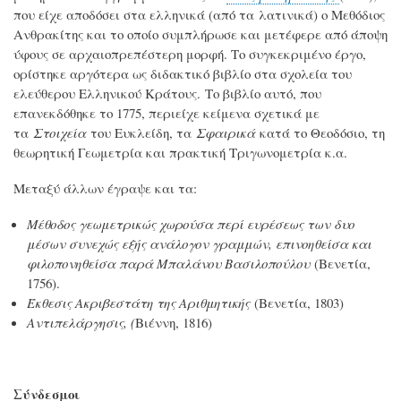
που είχε αποδόσει στα ελληνικά (από τα λατινικά) ο Μεθόδιος
Ανθρακίτης και το οποίο συμπλήρωσε και μετέφερε από άποψη
ύφους σε αρχαιοπρεπέστερη μορφή. Το συγκεκριμένο έργο,
ορίστηκε αργότερα ως διδακτικό βιβλίο στα σχολεία του
ελεύθερου Ελληνικού Κράτους. Το βιβλίο αυτό, που
επανεκδόθηκε το 1775, περιείχε κείμενα σχετικά με
τα
Στοιχεία
του Ευκλείδη, τα
Σφαιρικά
κατά το Θεοδόσιο, τη
θεωρητική Γεωμετρία και πρακτική Τριγωνομετρία κ.α.
Μεταξύ άλλων έγραψε και τα:
Μέθοδος γεωμετρικώς χωρούσα περί ευρέσεως των δυο
μέσων συνεχώς εξής ανάλογον γραμμών, επινοηθείσα και
φιλοπονηθείσα παρά Μπαλάνου Βασιλοπούλου
(Βενετία,
1756).
Έκθεσις Ακριβεστάτη της Αριθμητικής
(Βενετία, 1803)
Αντιπελάργησις, (
Βιέννη, 1816)
Σύνδεσμοι