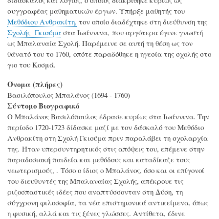
συγγραφέας μαθηματικών έργων. Υπήρξε μαθητής του
Μεθόδιου Ανθρακίτη,
τον οποίο διαδέχτηκε στη διεύθυνση της
Σχολής Γκιούμα
στα Ιωάννινα, που αργότερα έγινε γνωστή
ως Μπαλαναία Σχολή. Παρέμεινε σε αυτή τη θέση ως τον
θάνατό του το 1760, οπότε παραδόθηκε η ηγεσία της σχολής στο
γιο του Κοσμά.
Όνομα (πλήρες)
Βασιλόπουλος Μπαλάνος (1694 - 1760)
Σύντομο Βιογραφικό
Ο Μπαλάνος Βασιλόπουλος έδρασε κυρίως στα Ιωάννινα. Την
περίοδο 1720-1723 δίδασκε μαζί με τον δάσκαλό του Μεθόδιο
Ανθρακίτη στη Σχολή Γκιούμα πριν παραλάβει τη σχολαρχία
της. Ήταν υπερσυντηρητικός στις απόψεις του, επέμενε στην
παραδοσιακή παιδεία και μεθόδους και καταδίκαζε τους
νεωτερισμούς, . Τόσο ο ίδιος ο Μπαλάνος, όσο και οι επίγονοί
του διευθυντές της Μπαλαναίας Σχολής, απέκρουε τις
ριζοσπαστικές ιδέες που αναπτύσσονταν στη Δύση, τη
σύγχρονη φιλοσοφία, τα νέα επιστημονικά αντικείμενα, όπως
η φυσική, αλλά και τις ξένες γλώσσες. Αντίθετα, έδινε