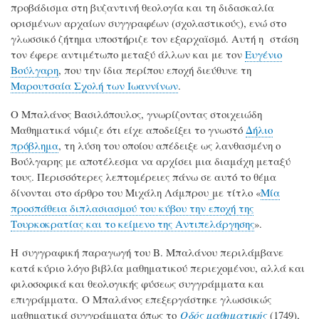
προβάδισμα στη βυζαντινή θεολογία και τη διδασκαλία
ορισμένων αρχαίων συγγραφέων (σχολαστικούς), ενώ στο
γλωσσικό ζήτημα υποστήριζε τον εξαρχαϊσμό. Αυτή η στάση
τον έφερε αντιμέτωπο μεταξύ άλλων και με τον
Ευγένιο
Βούλγαρη
, που την ίδια περίπου εποχή διεύθυνε τη
Μαρουτσαία Σχολή των Ιωαννίνων
.
Ο Μπαλάνος Βασιλόπουλος, γνωρίζοντας στοιχειώδη
Μαθηματικά νόμιζε ότι είχε αποδείξει το γνωστό
Δήλιο
πρόβλημα
, τη λύση του οποίου απέδειξε ως λανθασμένη ο
Βούλγαρης με αποτέλεσμα να αρχίσει μια διαμάχη μεταξύ
τους. Περισσότερες λεπτομέρειες πάνω σε αυτό το θέμα
δίνονται στο άρθρο του Μιχάλη Λάμπρου
με τίτλο «
Μία
προσπάθεια διπλασιασμού του κύβου την εποχή της
Τουρκοκρατίας και το κείμενο της Αντιπελάργησης
».
Η συγγραφική παραγωγή του Β. Μπαλάνου περιλάμβανε
κατά κύριο λόγο βιβλία μαθηματικού περιεχομένου, αλλά και
φιλοσοφικά και θεολογικής φύσεως συγγράμματα και
επιγράμματα. Ο Μπαλάνος επεξεργάστηκε γλωσσικώς
μαθηματικά συγγράμματα όπως το
Οδός μαθηματικής
(1749),