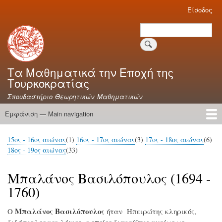
Παράκαμψη
Είσοδος
User
προς
account
Search
το
menu
Site branding
κυρίως
περιεχόμενο
Τα Μαθηματικά την Εποχή της
Τουρκοκρατίας
Σπουδαστήριο Θεωρητικών Μαθηματικών
Εμφάνιση — Main navigation
Main
navigation
Αρχική
Βιβλία
Συγγραφείς
Ακαδημαϊκά Άρθρα
Διατριβές
Γλωσσάριο
15ος - 16ος αιώνας
(1)
16ος - 17ος αιώνας
(3)
17ος - 18ος αιώνας
(6)
18ος - 19ος αιώνας
(33)
Μπαλάνος Bασιλόπουλος (1694 -
1760)
Μπαλάνος Βασιλόπουλος
Ο
ήταν Ηπειρώτης κληρικός,
διδάσκαλος και λόγιος, ο οποίος διακρίθηκε κυρίως ως